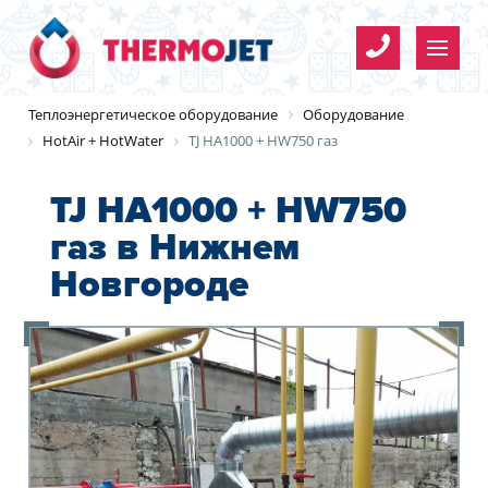
Имя
*
Теплоэнергетическое оборудование
Оборудование
HotAir + HotWater
TJ HA1000 + HW750 газ
Телефон
*
TJ HA1000 + HW750
газ в Нижнем
Организация
Имя
*
Новгороде
E-mail
Организация
Имя
*
*
*
Телефон
*
Согласие на обработку
Телефон
*
персональных данных
E-mail
Y
E-mail