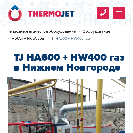
Имя
*
Теплоэнергетическое оборудование
Оборудование
HotAir + HotWater
TJ HA600 + HW400 газ
Телефон
*
TJ HA600 + HW400 газ
в Нижнем Новгороде
Организация
Имя
*
E-mail
Организация
Имя
*
*
*
Телефон
*
Согласие на обработку
Телефон
*
персональных данных
E-mail
Y
E-mail