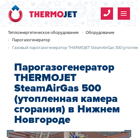
Имя
*
Теплоэнергетическое оборудование
Оборудование
Парогазогенератор
Газовый парогазогенератор THERMOJET SteamAirGas 500 (утопле
Телефон
*
Парогазогенератор
THERMOJET
Организация
Имя
*
E-mail
Организация
Имя
*
*
SteamAirGas 500
*
(утопленная камера
Телефон
*
сгорания) в Нижнем
Согласие на обработку
Телефон
*
персональных данных
Новгороде
E-mail
Y
E-mail